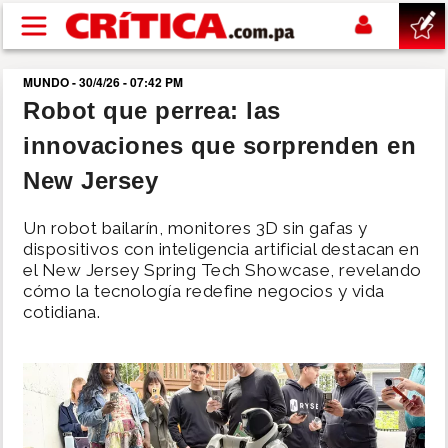
Pasar al contenido principal
MUNDO - 30/4/26 - 07:42 PM
buscar
Robot que perrea: las
innovaciones que sorprenden en
SUCESOS
New Jersey
NACIONAL
Un robot bailarín, monitores 3D sin gafas y
dispositivos con inteligencia artificial destacan en
POLÍTICA
el New Jersey Spring Tech Showcase, revelando
cómo la tecnología redefine negocios y vida
cotidiana.
SHOW
DEPORTES
MUNDO