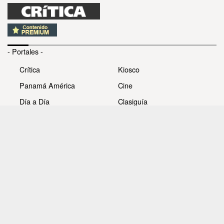
- Portales -
Crítica
Kiosco
Panamá América
Cine
Día a Día
Clasiguía
Mujer
Prémiate
Recetas
Impresora Pacífico
- Redes sociales -
Noticias
Whatsappcri
Videos
Galerías