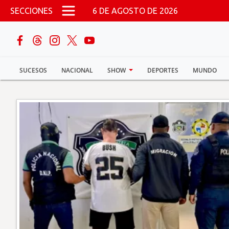
Pasar al contenido principal
SECCIONES
6 DE AGOSTO DE 2026
buscar
SUCESOS
NACIONAL
SHOW
DEPORTES
MUNDO
Sucesos
Nacional
Política
Show
Deportes
Mundo