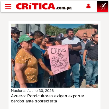
Pasar al contenido principal
buscar
SUCESOS
NACIONAL
POLÍTICA
SHOW
Nacional /
Julio 30, 2026
DEPORTES
Azuero: Porcicultores exigen exportar
cerdos ante sobreoferta
MUNDO