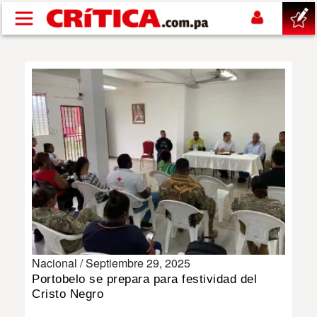
Pasar al contenido principal
buscar
SUCESOS
NACIONAL
POLÍTICA
SHOW
Nacional /
Septiembre 29, 2025
DEPORTES
Portobelo se prepara para festividad del
Cristo Negro
MUNDO