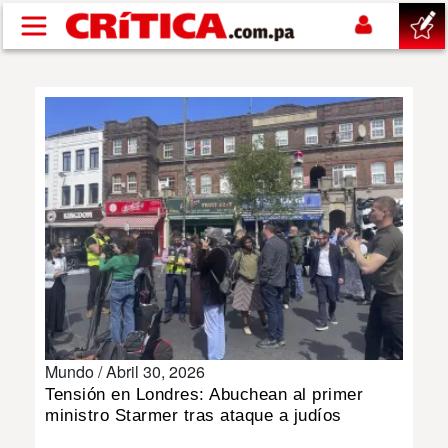
Pasar al contenido principal
buscar
SUCESOS
NACIONAL
POLÍTICA
SHOW
Mundo /
Abril 30, 2026
DEPORTES
Tensión en Londres: Abuchean al primer
ministro Starmer tras ataque a judíos
MUNDO