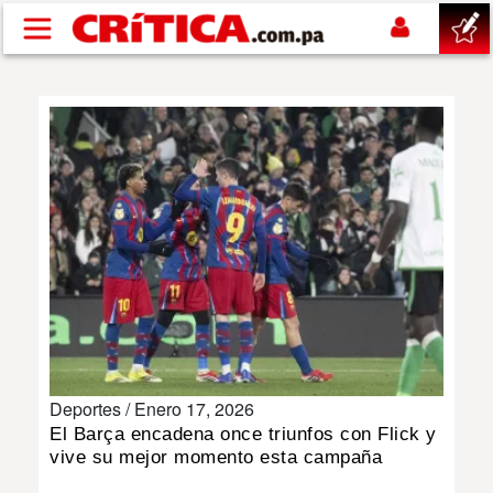
Pasar al contenido principal
buscar
SUCESOS
NACIONAL
POLÍTICA
SHOW
Deportes /
Enero 17, 2026
DEPORTES
El Barça encadena once triunfos con Flick y
vive su mejor momento esta campaña
MUNDO