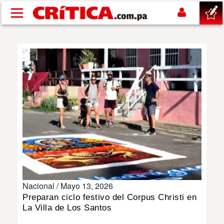
Pasar al contenido principal
buscar
SUCESOS
NACIONAL
POLÍTICA
SHOW
Nacional /
Mayo 13, 2026
DEPORTES
Preparan ciclo festivo del Corpus Christi en
La Villa de Los Santos
MUNDO