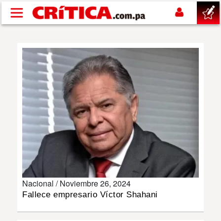
Pasar al contenido principal
buscar
SUCESOS
NACIONAL
POLÍTICA
SHOW
Nacional /
Noviembre 26, 2024
DEPORTES
Fallece empresario Víctor Shahani
MUNDO