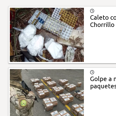
Caleto c
Chorrillo
Golpe a 
paquetes