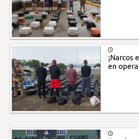
¡Narcos 
en opera