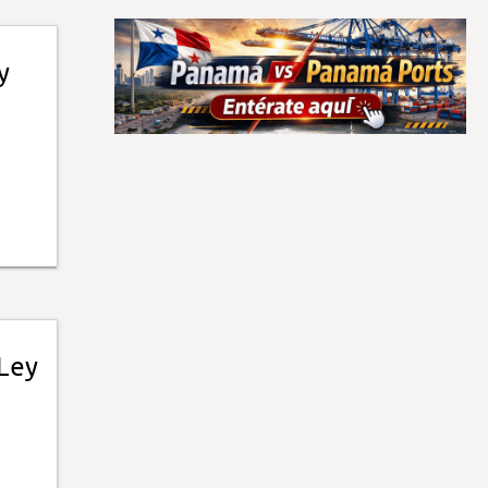
y
 Ley