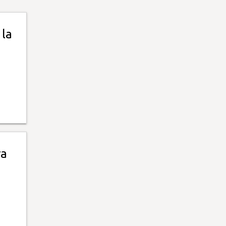
 la
ra