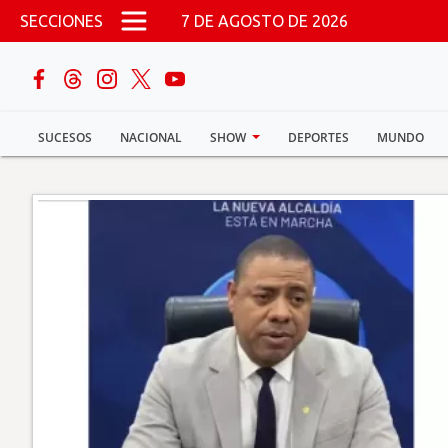
Pasar al contenido principal
SECCIONES
7 DE AGOSTO DE 2026
buscar
SUCESOS
NACIONAL
SHOW
DEPORTES
MUNDO
Sucesos
Nacional
Política
Show
Deportes
Mundo