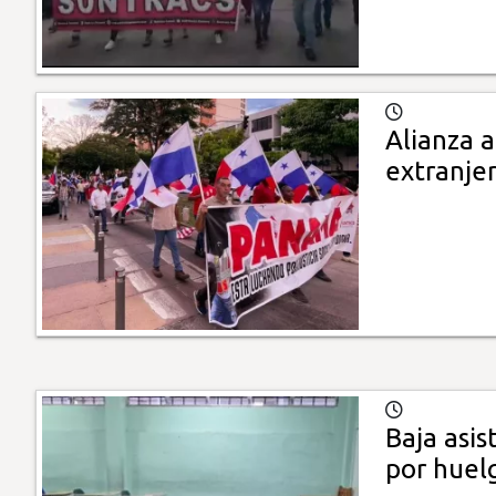
Alianza a
extranje
Baja asis
por huel