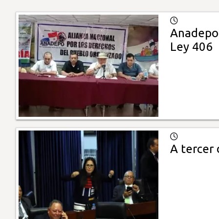
Anadepo:
Ley 406
A tercer