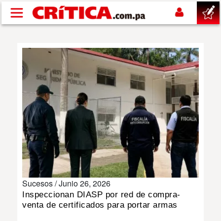
Pasar al contenido principal
buscar
SUCESOS
NACIONAL
POLÍTICA
SHOW
Sucesos /
Junio 26, 2026
DEPORTES
Inspeccionan DIASP por red de compra-
venta de certificados para portar armas
MUNDO