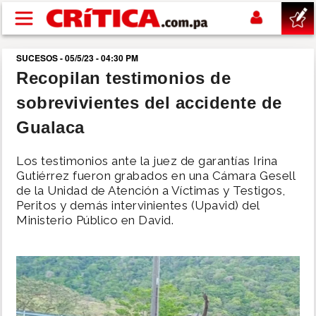
Pasar al contenido principal
SUCESOS - 05/5/23 - 04:30 PM
buscar
Recopilan testimonios de
sobrevivientes del accidente de
SUCESOS
Gualaca
NACIONAL
Los testimonios ante la juez de garantías Irina
Gutiérrez fueron grabados en una Cámara Gesell
POLÍTICA
de la Unidad de Atención a Víctimas y Testigos,
Peritos y demás intervinientes (Upavid) del
Ministerio Público en David.
SHOW
DEPORTES
MUNDO