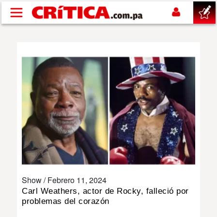
Pasar al contenido principal
buscar
SUCESOS
NACIONAL
POLÍTICA
SHOW
Show /
Febrero 11, 2024
DEPORTES
Carl Weathers, actor de Rocky, falleció por
problemas del corazón
MUNDO