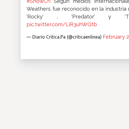
#ShowCri
Según medios internacionale
Weathers fue reconocido en la industria 
'Rocky' , 'Predator' y 'The
pic.twitter.com/LiR3uhWQtb
February 2
— Diario Critica.Pa (@criticaenlinea)