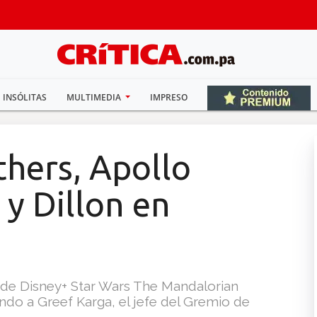
INSÓLITAS
MULTIMEDIA
IMPRESO
hers, Apollo
 y Dillon en
 de Disney+ Star Wars The Mandalorian
ndo a Greef Karga, el jefe del Gremio de