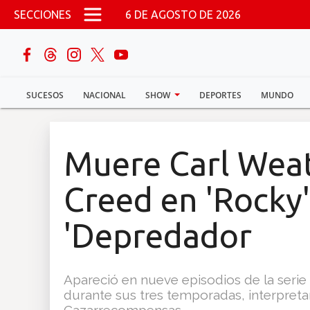
Pasar al contenido principal
SECCIONES
6 DE AGOSTO DE 2026
buscar
SUCESOS
NACIONAL
SHOW
DEPORTES
MUNDO
Sucesos
Nacional
Muere Carl Weat
Política
Creed en 'Rocky'
Show
'Depredador
Deportes
Apareció en nueve episodios de la serie
durante sus tres temporadas, interpreta
Mundo
Cazarrecompensas.