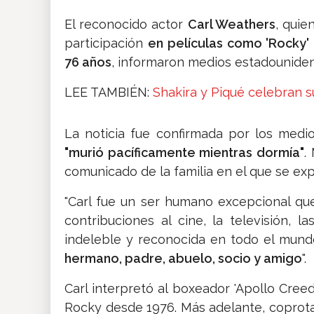
El reconocido actor
Carl Weathers
, quie
participación
en películas como 'Rocky' 
76 años
, informaron medios estadouniden
LEE TAMBIÉN:
Shakira y Piqué celebran s
La noticia fue confirmada por los medi
"murió pacíficamente mientras dormía"
.
comunicado de la familia en el que se exp
"Carl fue un ser humano excepcional que 
contribuciones al cine, la televisión, 
indeleble y reconocida en todo el mund
hermano, padre, abuelo, socio y amigo
".
Carl interpretó al boxeador 'Apollo Creed
Rocky desde 1976. Más adelante, coprot