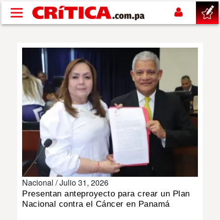
Pasar al contenido principal
buscar
SUCESOS
NACIONAL
POLÍTICA
SHOW
Nacional /
Julio 31, 2026
DEPORTES
Presentan anteproyecto para crear un Plan
Nacional contra el Cáncer en Panamá
MUNDO