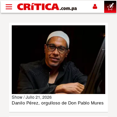
Pasar al contenido principal
buscar
SUCESOS
NACIONAL
POLÍTICA
SHOW
Show /
Julio 21, 2026
DEPORTES
Danilo Pérez, orgulloso de Don Pablo Mures
MUNDO