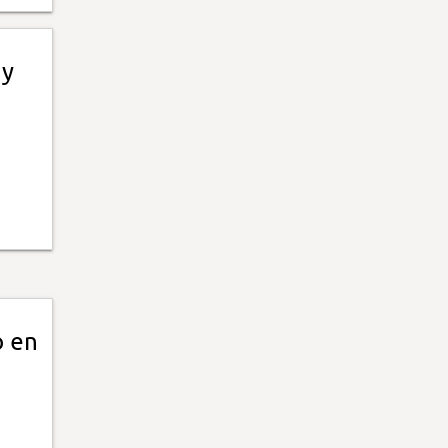
ay
o en