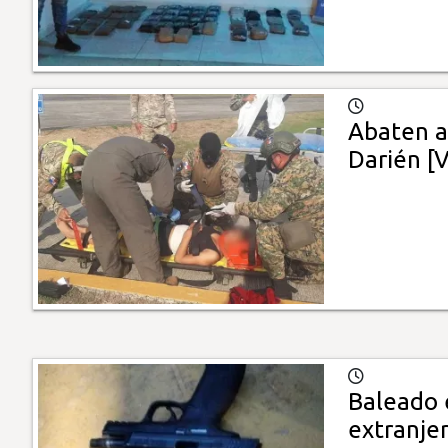
Abaten a
Darién [
Baleado e
extranje