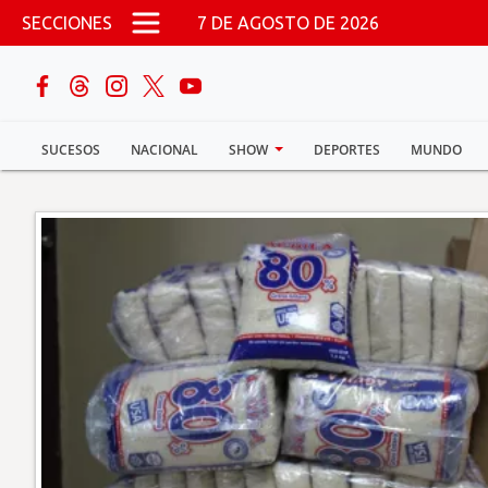
Pasar al contenido principal
SECCIONES
7 DE AGOSTO DE 2026
buscar
SUCESOS
NACIONAL
SHOW
DEPORTES
MUNDO
Sucesos
Nacional
Política
Show
Deportes
Mundo