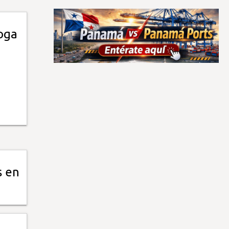
oga
s en