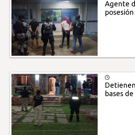
Agente de
posesión
Detienen
bases de