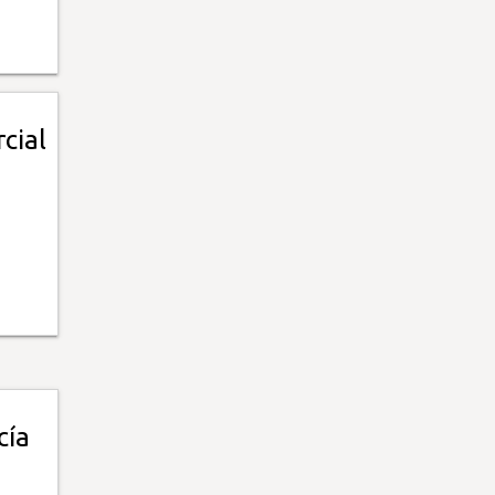
cial
cía