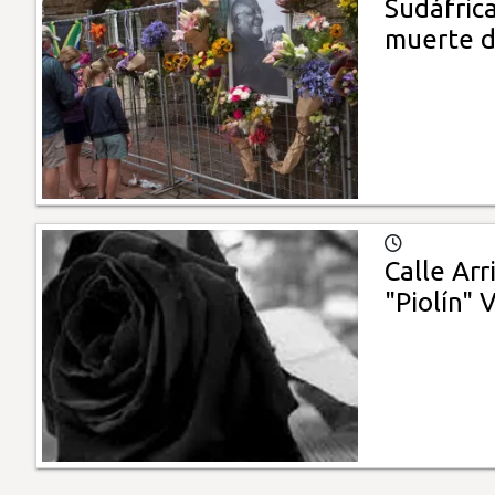
Sudáfric
muerte 
Calle Arr
"Piolín" 