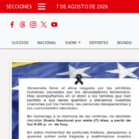
Pasar al contenido principal
SECCIONES
7 DE AGOSTO DE 2026
buscar
SUCESOS
NACIONAL
SHOW
DEPORTES
MUNDO
Sucesos
Nacional
Política
Show
Deportes
Mundo