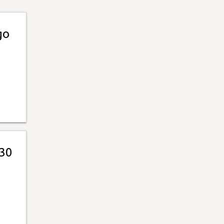
go
 30