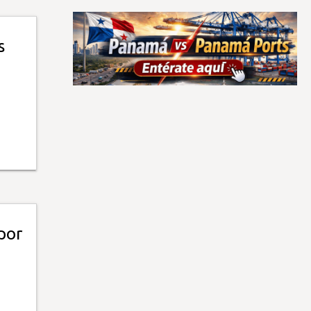
s
por