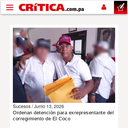
Pasar al contenido principal
buscar
SUCESOS
NACIONAL
POLÍTICA
SHOW
Sucesos /
Junio 13, 2026
DEPORTES
Ordenan detención para exrepresentante del
corregimiento de El Coco
MUNDO