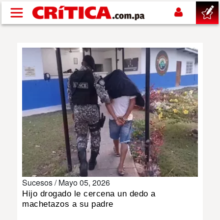
Pasar al contenido principal
buscar
SUCESOS
NACIONAL
POLÍTICA
SHOW
Sucesos /
Mayo 05, 2026
DEPORTES
Hijo drogado le cercena un dedo a
machetazos a su padre
MUNDO