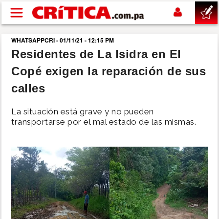
Pasar al contenido principal
WHATSAPPCRI - 01/11/21 - 12:15 PM
buscar
Residentes de La Isidra en El
Copé exigen la reparación de sus
SUCESOS
calles
NACIONAL
La situación está grave y no pueden
transportarse por el mal estado de las mismas.
POLÍTICA
SHOW
DEPORTES
MUNDO