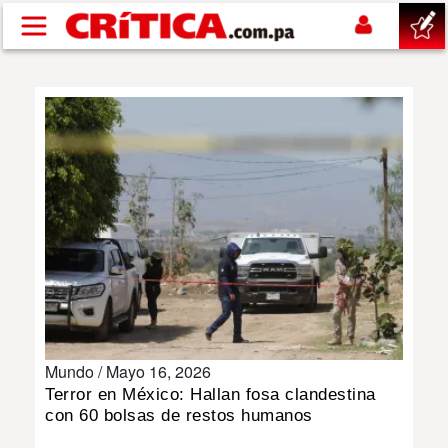
Pasar al contenido principal
buscar
SUCESOS
NACIONAL
POLÍTICA
SHOW
Mundo /
Mayo 16, 2026
DEPORTES
Terror en México: Hallan fosa clandestina
con 60 bolsas de restos humanos
MUNDO