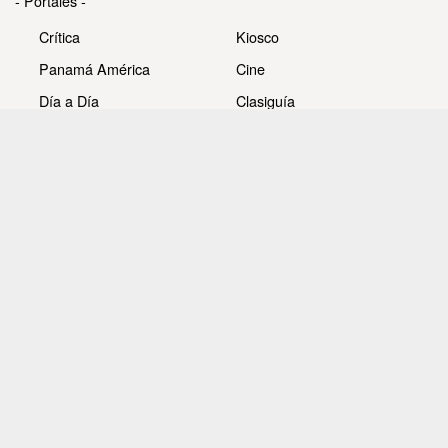
- Portales -
Crítica
Kiosco
Panamá América
Cine
Día a Día
Clasiguía
Mujer
Prémiate
Recetas
Impresora Pacífico
- Redes sociales -
Noticias
Whatsappcri
Videos
Galerías
Todos los derechos reservados Editora Panamá América
S.A. - Ciudad de Panamá - Panamá 2026.
Prohibida su reproducción total o parcial, sin autorización
escrita de su titular.