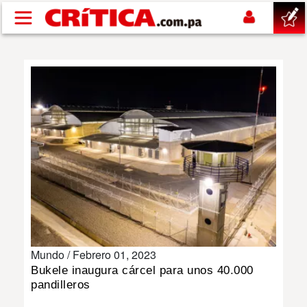
Pasar al contenido principal
buscar
SUCESOS
NACIONAL
POLÍTICA
SHOW
Mundo /
Febrero 01, 2023
DEPORTES
Bukele inaugura cárcel para unos 40.000
pandilleros
MUNDO