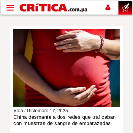
Pasar al contenido principal
buscar
SUCESOS
NACIONAL
POLÍTICA
SHOW
Vida /
Diciembre 17, 2025
DEPORTES
China desmantela dos redes que traficaban
con muestras de sangre de embarazadas
MUNDO