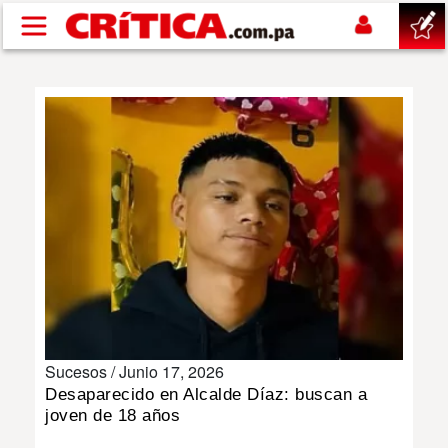
Pasar al contenido principal
buscar
SUCESOS
NACIONAL
POLÍTICA
SHOW
Sucesos /
Junio 17, 2026
DEPORTES
Desaparecido en Alcalde Díaz: buscan a
joven de 18 años
MUNDO