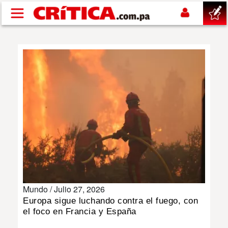
Pasar al contenido principal
buscar
SUCESOS
NACIONAL
POLÍTICA
SHOW
Mundo /
Julio 27, 2026
DEPORTES
Europa sigue luchando contra el fuego, con
el foco en Francia y España
MUNDO