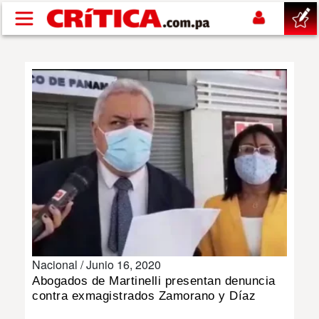
Pasar al contenido principal
buscar
SUCESOS
NACIONAL
POLÍTICA
SHOW
Nacional /
Junio 16, 2020
DEPORTES
Abogados de Martinelli presentan denuncia
contra exmagistrados Zamorano y Díaz
MUNDO