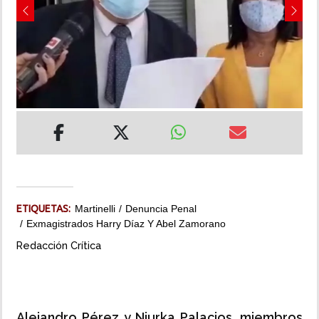
Previous
Next
INSÓLITAS
MULTIMEDIA
IMPRESO
ETIQUETAS:
Martinelli
Denuncia Penal
Exmagistrados Harry Díaz Y Abel Zamorano
Redacción Crítica
Alejandro Pérez y Niurka Palacios,
miembros