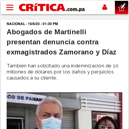
Pasar al contenido principal
NACIONAL - 16/6/20 - 01:30 PM
buscar
Abogados de Martinelli
presentan denuncia contra
SUCESOS
exmagistrados Zamorano y Díaz
NACIONAL
También han solicitado una indemnización de 10
millones de dólares por los daños y perjuicios
POLÍTICA
causados a su cliente.
SHOW
DEPORTES
MUNDO