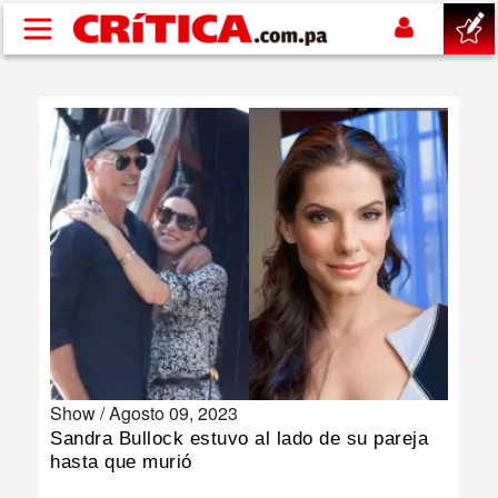
Pasar al contenido principal
buscar
SUCESOS
NACIONAL
POLÍTICA
SHOW
Show /
Agosto 09, 2023
DEPORTES
Sandra Bullock estuvo al lado de su pareja
hasta que murió
MUNDO