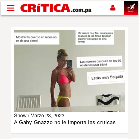
Pasar al contenido principal
buscar
SUCESOS
NACIONAL
POLÍTICA
SHOW
Show /
Marzo 23, 2023
DEPORTES
A Gaby Gnazzo no le importa las críticas
MUNDO