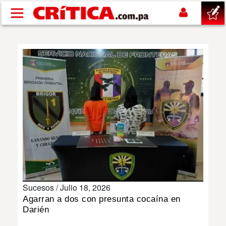
Pasar al contenido principal
buscar
SUCESOS
NACIONAL
POLÍTICA
SHOW
Sucesos /
Julio 18, 2026
DEPORTES
Agarran a dos con presunta cocaína en
Darién
MUNDO