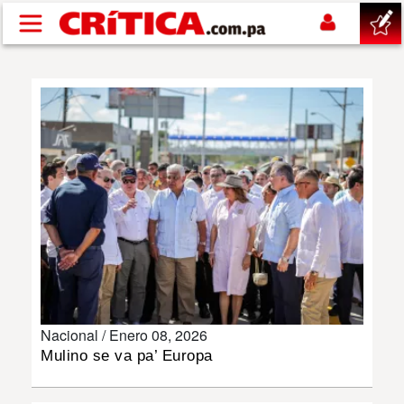
Pasar al contenido principal
buscar
SUCESOS
NACIONAL
POLÍTICA
SHOW
Nacional /
Enero 08, 2026
DEPORTES
Mulino se va pa’ Europa
MUNDO