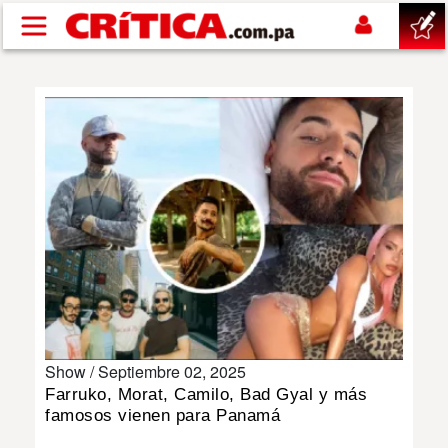
Pasar al contenido principal
buscar
SUCESOS
NACIONAL
POLÍTICA
SHOW
Show /
Septiembre 02, 2025
DEPORTES
Farruko, Morat, Camilo, Bad Gyal y más
famosos vienen para Panamá
MUNDO