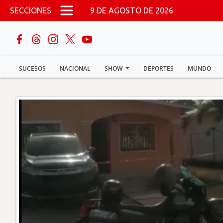
Pasar al contenido principal
SECCIONES
9 DE AGOSTO DE 2026
buscar
SUCESOS
NACIONAL
SHOW
DEPORTES
MUNDO
Sucesos
Nacional
Política
Show
Deportes
Mundo