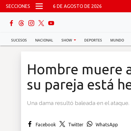
Pasar al contenido principal
SECCIONES
6 DE AGOSTO DE 2026
buscar
SUCESOS
NACIONAL
SHOW
DEPORTES
MUNDO
Sucesos
Nacional
Hombre muere a
Política
su pareja está h
Show
Una dama resultó baleada en el ataque.
Deportes
Facebook
Twitter
WhatsApp
Mundo