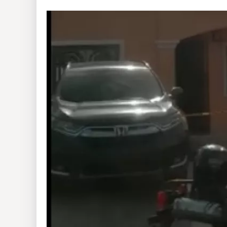
Insólitas
Multimedia
Impreso