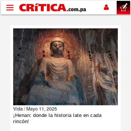
Pasar al contenido principal
buscar
SUCESOS
NACIONAL
POLÍTICA
SHOW
Vida /
Mayo 11, 2025
DEPORTES
¡Henan: donde la historia late en cada
rincón!
MUNDO