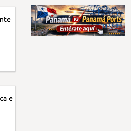
ante
ica e