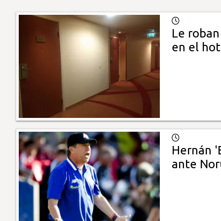
Le roban
en el ho
Hernán '
ante No