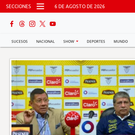
Pasar al contenido principal
SECCIONES
6 DE AGOSTO DE 2026
buscar
SUCESOS
NACIONAL
SHOW
DEPORTES
MUNDO
Sucesos
Nacional
Política
Show
Deportes
Mundo