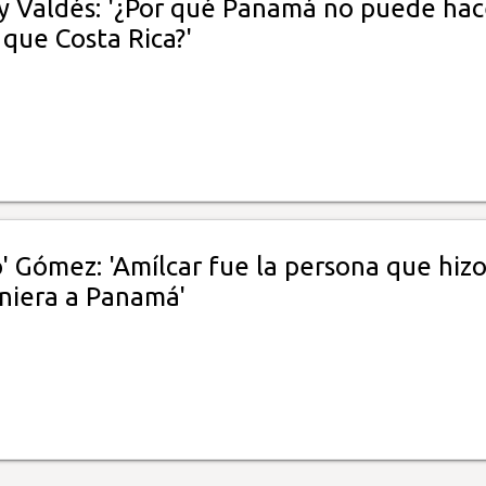
ly Valdés: '¿Por qué Panamá no puede hac
que Costa Rica?'
lo' Gómez: 'Amílcar fue la persona que hiz
iniera a Panamá'