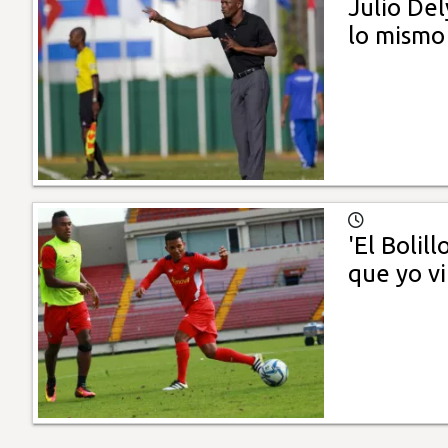
Julio De
lo mismo 
'El Bolil
que yo v