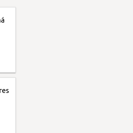
má
res