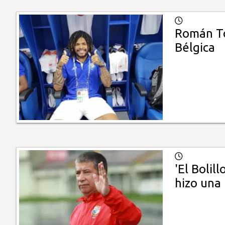
Román Tor
Bélgica
'El Bolil
hizo una