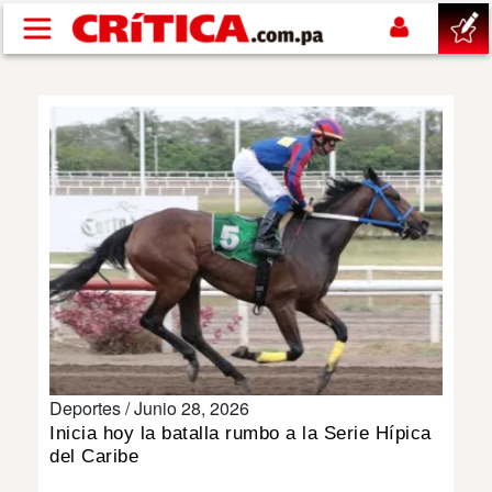
Pasar al contenido principal
buscar
SUCESOS
NACIONAL
POLÍTICA
SHOW
Deportes /
Junio 28, 2026
DEPORTES
Inicia hoy la batalla rumbo a la Serie Hípica
del Caribe
MUNDO