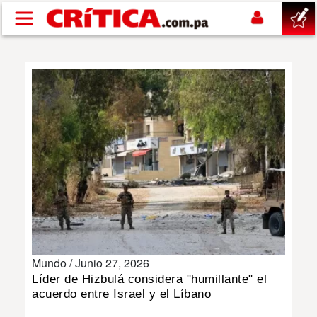
Pasar al contenido principal
buscar
SUCESOS
NACIONAL
POLÍTICA
SHOW
Mundo /
Junio 27, 2026
DEPORTES
Líder de Hizbulá considera "humillante" el
acuerdo entre Israel y el Líbano
MUNDO