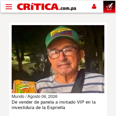
Pasar al contenido principal
buscar
SUCESOS
NACIONAL
POLÍTICA
SHOW
Mundo /
Agosto 06, 2026
DEPORTES
De vender de panela a invitado VIP en la
investidura de la Espriella
MUNDO