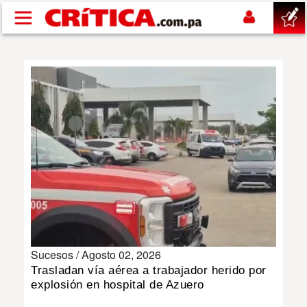
Pasar al contenido principal
buscar
SUCESOS
NACIONAL
POLÍTICA
SHOW
Sucesos /
Agosto 02, 2026
DEPORTES
Trasladan vía aérea a trabajador herido por
explosión en hospital de Azuero
MUNDO