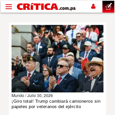
Pasar al contenido principal
buscar
SUCESOS
NACIONAL
POLÍTICA
SHOW
Mundo /
Julio 30, 2026
DEPORTES
¡Giro total! Trump cambiará camioneros sin
papeles por veteranos del ejército
MUNDO