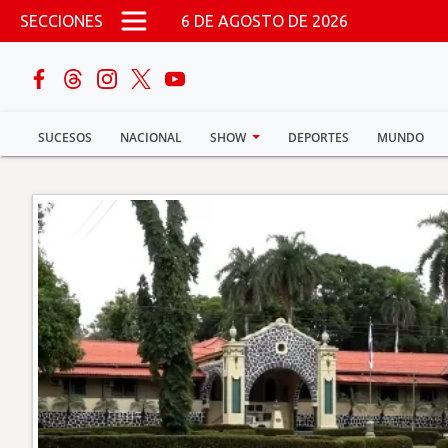
Pasar al contenido principal
SECCIONES
6 DE AGOSTO DE 2026
buscar
SUCESOS
NACIONAL
SHOW
DEPORTES
MUNDO
Sucesos
Nacional
Política
Show
Deportes
Mundo