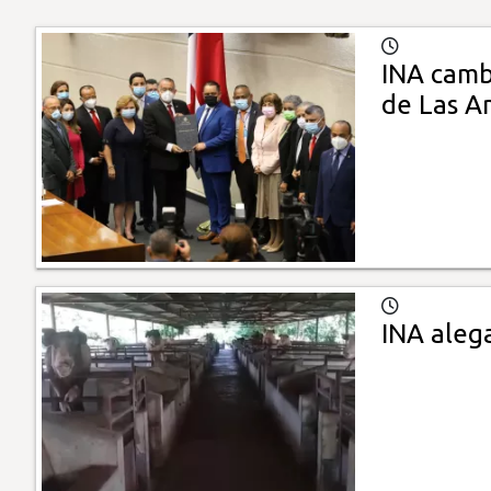
INA camb
de Las A
INA aleg