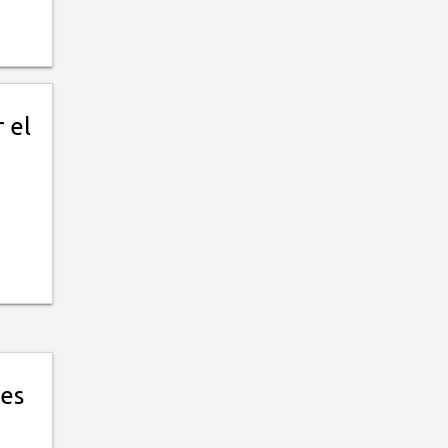
 el
les