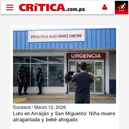
Pasar al contenido principal
buscar
SUCESOS
NACIONAL
POLÍTICA
SHOW
Sucesos /
Marzo 12, 2026
DEPORTES
Luto en Arraiján y San Miguelito: Niña muere
atragantada y bebé ahogado
MUNDO