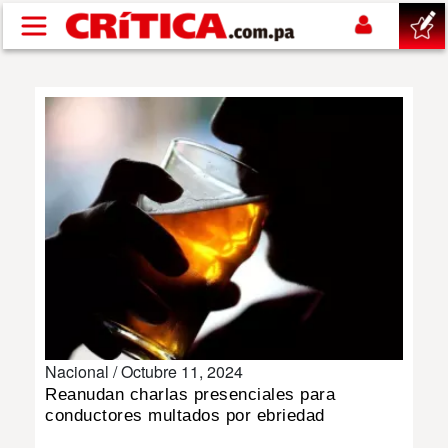
Pasar al contenido principal
buscar
SUCESOS
NACIONAL
POLÍTICA
SHOW
Nacional /
Octubre 11, 2024
DEPORTES
Reanudan charlas presenciales para
conductores multados por ebriedad
MUNDO