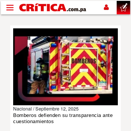
Pasar al contenido principal
buscar
SUCESOS
NACIONAL
POLÍTICA
SHOW
Nacional /
Septiembre 12, 2025
DEPORTES
Bomberos defienden su transparencia ante
cuestionamientos
MUNDO