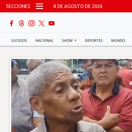
Pasar al contenido principal
SECCIONES
8 DE AGOSTO DE 2026
buscar
SUCESOS
NACIONAL
SHOW
DEPORTES
MUNDO
Sucesos
Nacional
Política
Show
Deportes
Mundo