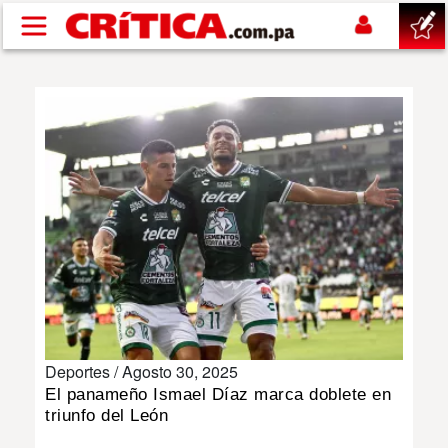
Pasar al contenido principal
buscar
SUCESOS
NACIONAL
POLÍTICA
SHOW
Deportes /
Agosto 30, 2025
DEPORTES
El panameño Ismael Díaz marca doblete en
triunfo del León
MUNDO