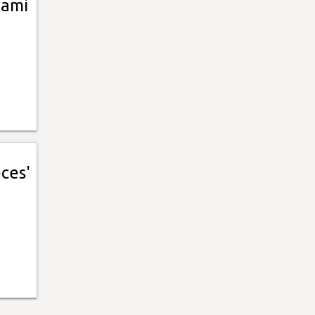
iami
ces'