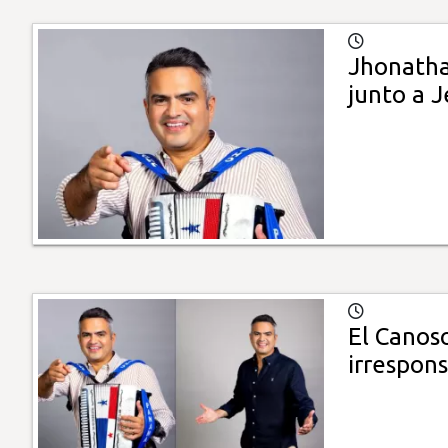
Jhonathan
junto a J
El Canoso
irrespons