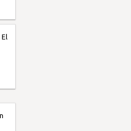
 El
an