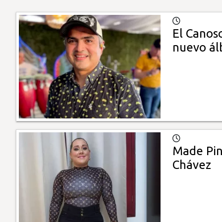
El Canos
nuevo á
Made Pin
Chávez