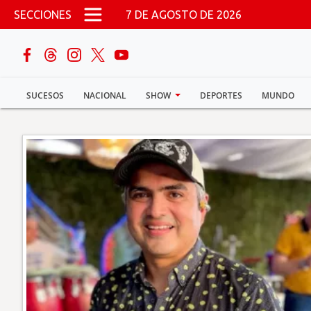
Pasar al contenido principal
SECCIONES
7 DE AGOSTO DE 2026
buscar
SUCESOS
NACIONAL
SHOW
DEPORTES
MUNDO
Sucesos
Nacional
Política
Show
Deportes
Mundo