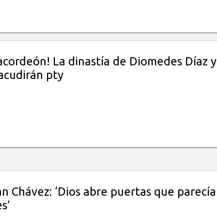
acordeón! La dinastía de Diomedes Díaz y
acudirán pty
n Chávez: ‘Dios abre puertas que parecí
s’